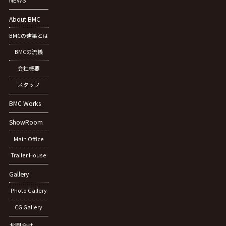
NEWS
About BMC
BMCの建築とは
BMCの流儀
会社概要
スタッフ
BMC Works
ShowRoom
Main Office
Trailer House
Gallery
Photo Gallery
CG Gallery
お問合せ